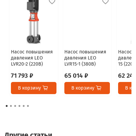
Насос повышения
Насос повышения
Насос 
давления LEO
давления LEO
давлени
LVR20-2 (220В)
LVR15-1 (380В)
15 (220В
71 793 ₽
65 014 ₽
62 241
В корзину
В корзину
В ко
Другие статьи