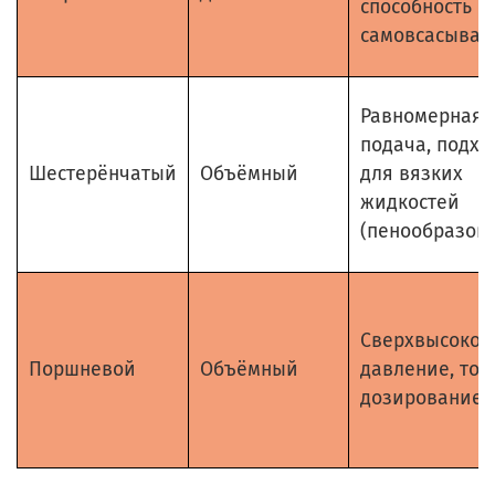
способность к
самовсасыва
Равномерная
подача, подхо
Шестерёнчатый
Объёмный
для вязких
жидкостей
(пенообразова
Сверхвысокое
Поршневой
Объёмный
давление, точ
дозирование