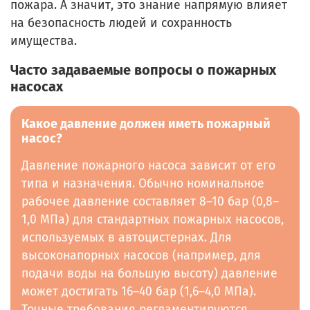
пожара. А значит, это знание напрямую влияет
на безопасность людей и сохранность
имущества.
Часто задаваемые вопросы о пожарных
насосах
Какое давление должен иметь пожарный
насос?
Давление пожарного насоса зависит от его
типа и назначения. Обычно номинальное
рабочее давление составляет 8–10 бар (0,8–
1,0 МПа) для стандартных пожарных насосов,
используемых в автоцистернах. Для
высоконапорных насосов (например, для
подачи воды на большую высоту) давление
может достигать 16–40 бар (1,6–4,0 МПа).
Точные требования регламентируются