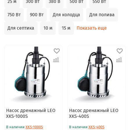
25 м
300 Вт
380 В
500 Вт
550 Вт
750 Вт
900 Вт
Для колодца
Для полива
Для септика
10 м
15 м
Показать еще
Насос дренажный LEO
Насос дренажный LEO
XKS-1000S
XKS-400S
В наличии
XKS-1000S
В наличии
XKS-400S