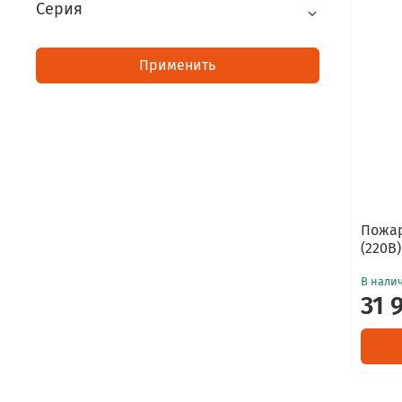
Серия
Применить
Пожар
(220В)
В нали
31 