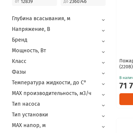
от
до
Глубина всасывания, м
Напряжение, В
Бренд
Мощность, Вт
Класс
Пожар
(220В)
Фазы
В нали
Температура жидкости, до С°
71 
MAX производительность, м3/ч
Тип насоса
Тип установки
MAX напор, м