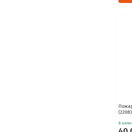
Пожар
(220В)
В нали
40 