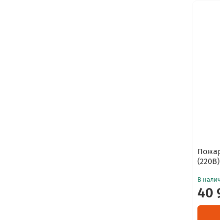
Пожар
(220В)
В нали
40 