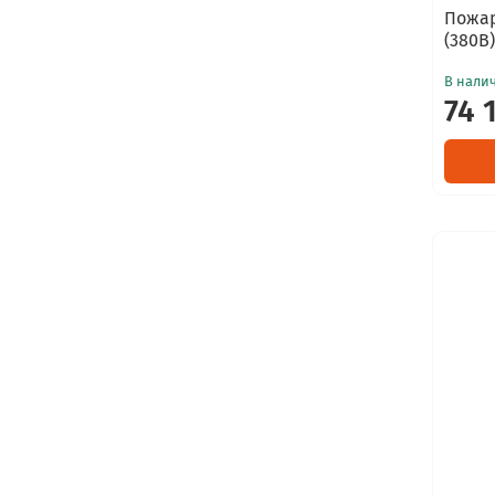
Пожар
(380В
В нали
74 