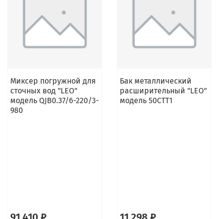
Миксер погружной для
Бак металлический
сточных вод "LEO"
расширительный "LEO"
модель QJB0.37/6-220/3-
модель 50СТТ1
980
91 410 ₽
11 298 ₽