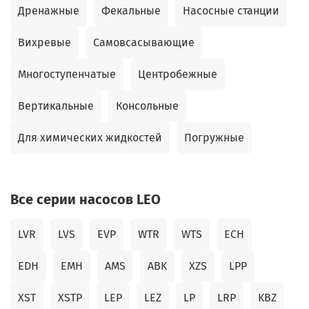
Дренажные
Фекальные
Насосные станции
Вихревые
Самовсасывающие
Многоступенчатые
Центробежные
Вертикальные
Консольные
Для химических жидкостей
Погружные
Все серии насосов LEO
LVR
LVS
EVP
WTR
WTS
ECH
EDH
EMH
AMS
ABK
XZS
LPP
XST
XSTP
LEP
LEZ
LP
LRP
KBZ