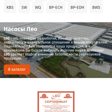
KBS
SW
WQ
BP-ECH
BP-EDH
BWS
Насосы Лео
LEO
– это новейшие разработки, высокое качество,
надёжность и внимательное отношение к нашим покупателям.
Надеемся, что Вам понравится наша продукция, и в
дальнейшем Вы будете выбирать изделия нашей компании!
LEO
уделяет особое внимание безопасности реализуемой
продукции.
В каталог