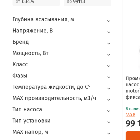
от
до
Глубина всасывания, м
Напряжение, В
Бренд
Мощность, Вт
Класс
Фазы
Пром
насос 
Температура жидкости, до С°
motor)
фикс
MAX производительность, м3/ч
Тип насоса
В нали
380 В
Тип установки
99 
MAX напор, м