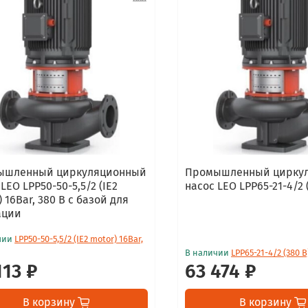
ышленный циркуляционный
Промышленный цирку
LEO LPP50-50-5,5/2 (IE2
насос LEO LPP65-21-4/2 
 16Bar, 380 В с базой для
ации
чии
LPP50-50-5,5/2 (IE2 motor) 16Bar,
В наличии
LPP65-21-4/2 (380 В
113 ₽
63 474 ₽
В корзину
В корзину