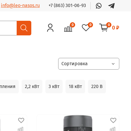
+7 (863) 301-06-93
info@leo-nasos.ru
0
0
0
0 ₽
опления
2,2 кВт
3 кВт
18 кВт
220 В