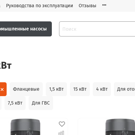
а
Руководства по эксплуатации
Отзывы
омышленные насосы
кВт
Фланцевые
1,5 кВт
15 кВт
4 кВт
Для от
7,5 кВт
Для ГВС