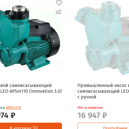
евой самовсасывающий
Промышленный насос 
LEO APSm110 (innovation 3.0)
самовсасывающий LEO 
с ручкой
чии
APSm110
Нет в наличии
974 ₽
16 947 ₽
В корзину
Подробнее