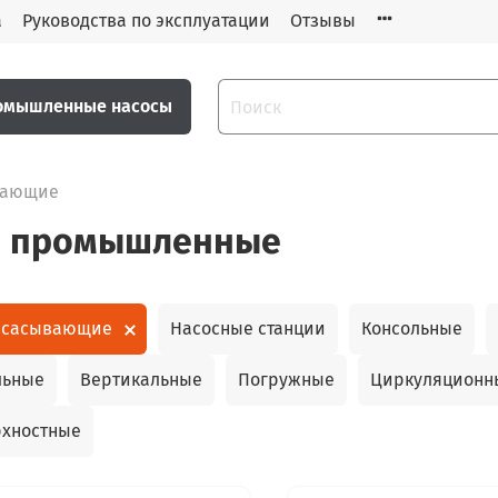
а
Руководства по эксплуатации
Отзывы
омышленные насосы
вающие
ы промышленные
всасывающие
Насосные станции
Консольные
льные
Вертикальные
Погружные
Циркуляционн
хностные