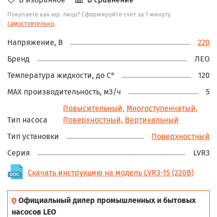
Покупаете как юр. лицо? Сформируйте счёт за 1 минуту
самостоятельно
.
Напряжение, В
220
Бренд
ЛЕО
Температура жидкости, до С°
120
MAX производительность, м3/ч
5
Повысительный,
Многоступенчатый,
Тип насоса
Поверхностный,
Вертикальный
Тип установки
Поверхностный
Серия
LVR3
Скачать инструкцию на модель LVR3-15 (220В)
Официальный дилер промышленных и бытовых
насосов LEO