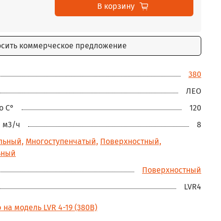
В корзину
осить коммерческое предложение
380
ЛЕО
о С°
120
 м3/ч
8
льный,
Многоступенчатый,
Поверхностный,
ьный
Поверхностный
LVR4
на модель LVR 4-19 (380В)