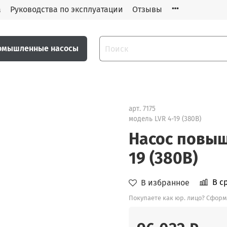
а
Руководства по эксплуатации
Отзывы
омышленные насосы
арт.
7175
модель LVR 4-19 (380В)
Насос повыш
19 (380В)
В с
В избранное
Покупаете как юр. лицо? Сформ