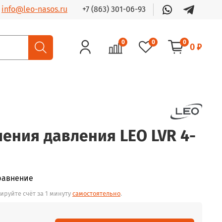
+7 (863) 301-06-93
info@leo-nasos.ru
0
0
0
0 ₽
ения давления LEO LVR 4-
равнение
ируйте счёт за 1 минуту
самостоятельно
.