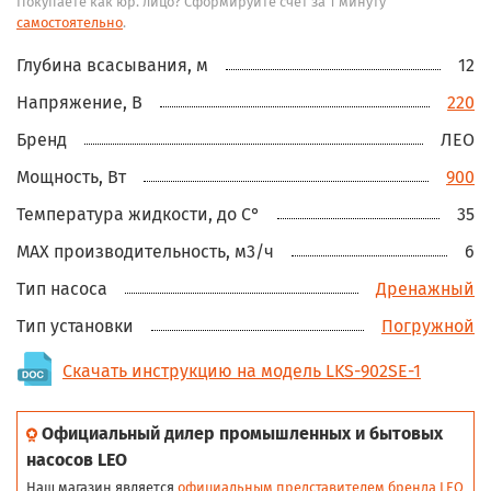
Покупаете как юр. лицо? Сформируйте счёт за 1 минуту
самостоятельно
.
Глубина всасывания, м
12
Напряжение, В
220
Бренд
ЛЕО
Мощность, Вт
900
Температура жидкости, до С°
35
MAX производительность, м3/ч
6
Тип насоса
Дренажный
Тип установки
Погружной
Скачать инструкцию на модель LKS-902SE-1
Официальный дилер промышленных и бытовых
насосов LEO
Наш магазин является
официальным представителем бренда LEO