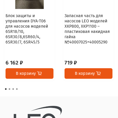
Блок защиты и
Запасная часть для
управления DYA-T06
насосов LEO моделей
для насосов моделей
XKP800, XKP1100 –
6SR18/10,
пластиковая накидная
6SR30/8,6SR60/4,
гайка
6SR30/7, 6SR45/5
№40007025+40005290
6 162 ₽
719 ₽
В корзину
В корзину