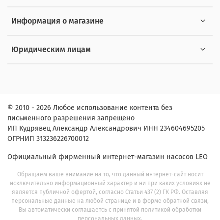
Информация о магазине
Юридическим лицам
© 2010 - 2026 Любое использование контента без
письменного разрешения запрещено
ИП Кудрявец Александр Александрович ИНН 234604695205
ОГРНИП 313236226700012
Официальный фирменный интернет-магазин насосов LEO
Обращаем ваше внимание на то, что данный интернет-сайт носит
исключительно информационный характер и ни при каких условиях не
является публичной офертой, согласно Статьи 437 (2) ГК РФ. Оставляя
персональные данные на любой странице и в форме обратной связи,
Вы автоматически соглашаетсь с принятой политикой обработки
персональных данных.