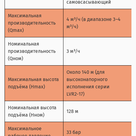
самовсасывающий
Максимальная
4 м³/ч (в диапазоне 3–4
производительность
м³/ч)
(Qmax)
Номинальная
производительность
3 м³/ч
(Qном)
Около 140 м (для
Максимальная высота
высоконапорного
подъёма (Hmax)
исполнения серии
LVR2‑17)
Номинальная высота
128 м
подъёма (Hном)
Максимальное
33 бар
рабочее давление