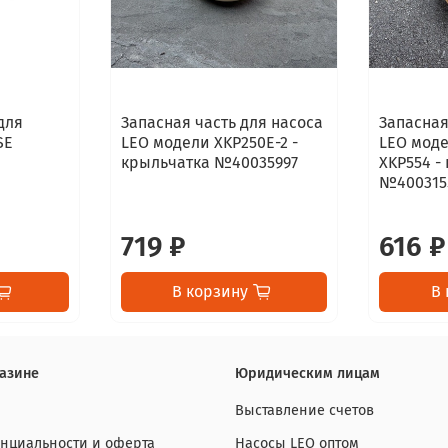
для
Запасная часть для насоса
Запасная
SE
LEO модели XKP250E-2 -
LEO моде
крыльчатка №40035997
XKP554 -
№400315
719 ₽
616 ₽
В корзину
В 
азине
Юридическим лицам
Выставление счетов
нциальности и оферта
Насосы LEO оптом