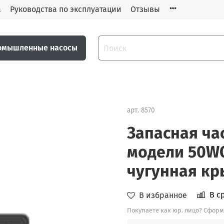
а
Руководства по эксплуатации
Отзывы
омышленные насосы
арт.
8570
Запасная ча
модели 50WQ
чугунная кр
В с
В избранное
Покупаете как юр. лицо? Сформ