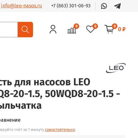
+7 (863) 301-06-93
info@leo-nasos.ru
0
0
0
0 ₽
сть для насосов LEO
8-20-1.5, 50WQD8-20-1.5 -
ыльчатка
равнение
ируйте счёт за 1 минуту
самостоятельно
.