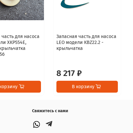
 часть для насоса
Запасная часть для насоса
ли XKP554E,
LEO модели KBZ22.2 -
 крыльчатка
крыльчатка
56
8 217 ₽
корзину
В корзину
Свяжитесь с нами