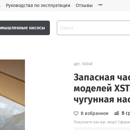
а
Руководства по эксплуатации
Отзывы
омышленные насосы
арт.
10048
Запасная ча
моделей XST5
чугунная на
В с
В избранное
Покупаете как юр. лицо? Сформ