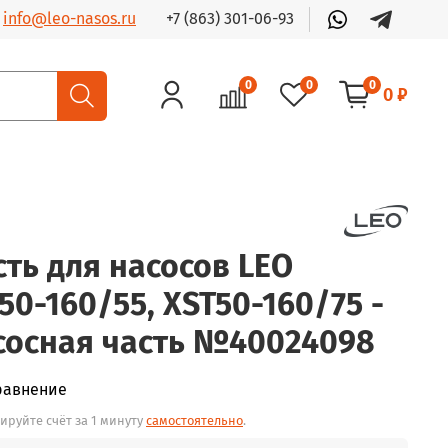
+7 (863) 301-06-93
info@leo-nasos.ru
0
0
0
0 ₽
сть для насосов LEO
0-160/55, XST50-160/75 -
сосная часть №40024098
равнение
ируйте счёт за 1 минуту
самостоятельно
.