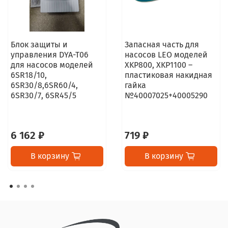
Блок защиты и
Запасная часть для
управления DYA-T06
насосов LEO моделей
для насосов моделей
XKP800, XKP1100 –
6SR18/10,
пластиковая накидная
6SR30/8,6SR60/4,
гайка
6SR30/7, 6SR45/5
№40007025+40005290
6 162 ₽
719 ₽
В корзину
В корзину