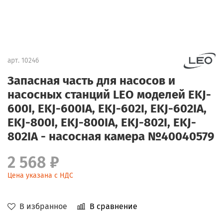
арт.
10246
Запасная часть для насосов и
насосных станций LEO моделей EKJ-
600I, EKJ-600IA, EKJ-602I, EKJ-602IA,
EKJ-800I, EKJ-800IA, EKJ-802I, EKJ-
802IA - насосная камера №40040579
2 568 ₽
Цена указана с НДС
В избранное
В сравнение