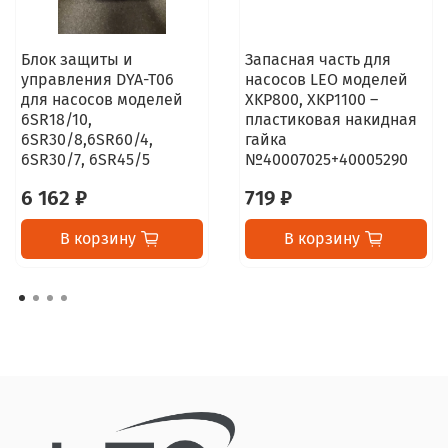
Блок защиты и
Запасная часть для
управления DYA-T06
насосов LEO моделей
для насосов моделей
XKP800, XKP1100 –
6SR18/10,
пластиковая накидная
6SR30/8,6SR60/4,
гайка
6SR30/7, 6SR45/5
№40007025+40005290
6 162 ₽
719 ₽
В корзину
В корзину