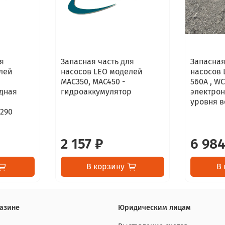
я
Запасная часть для
Запасная
лей
насосов LEO моделей
насосов 
MAC350, MAC450 -
560А , W
дная
гидроаккумулятор
электро
уровня 
290
2 157 ₽
6 984
В корзину
В 
азине
Юридическим лицам