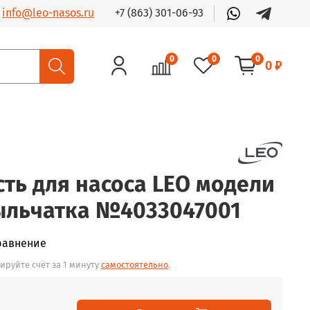
+7 (863) 301-06-93
info@leo-nasos.ru
0
0
0
0 ₽
сть для насоса LEO модели
ыльчатка №4033047001
равнение
ируйте счёт за 1 минуту
самостоятельно
.