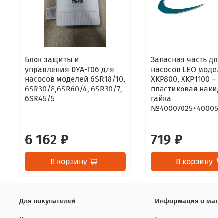
Блок защиты и
Запасная часть дл
управления DYA-T06 для
насосов LEO моде
насосов моделей 6SR18/10,
XKP800, XKP1100 –
6SR30/8,6SR60/4, 6SR30/7,
пластиковая наки
6SR45/5
гайка
№40007025+40005
6 162 ₽
719 ₽
В корзину
В корзину
Для покупателей
Информация о маг