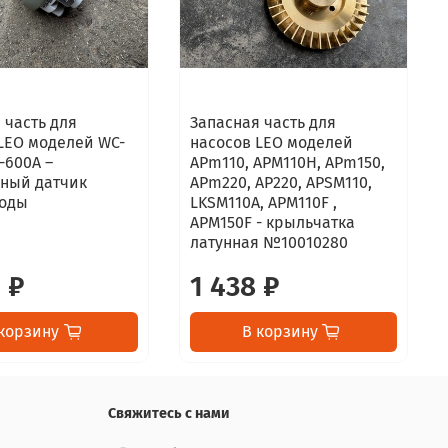
 часть для
Запасная часть для
LEO моделей WC-
насосов LEO моделей
C-600А –
APm110, APM110H, APm150,
нный датчик
APm220, AP220, APSM110,
воды
LKSM110A, APM110F ,
APM150F - крыльчатка
латунная №10010280
 ₽
1 438 ₽
корзину
В корзину
Свяжитесь с нами