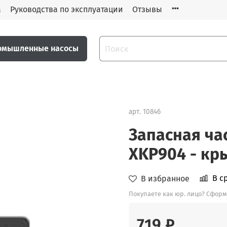
а
Руководства по эксплуатации
Отзывы
омышленные насосы
арт.
10846
Запасная ча
XKP904 - кр
В с
В избранное
Покупаете как юр. лицо? Сформ
719 ₽