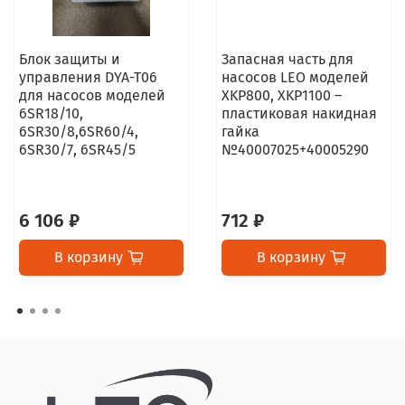
Блок защиты и
Запасная часть для
управления DYA-T06
насосов LEO моделей
для насосов моделей
XKP800, XKP1100 –
6SR18/10,
пластиковая накидная
6SR30/8,6SR60/4,
гайка
6SR30/7, 6SR45/5
№40007025+40005290
6 106 ₽
712 ₽
В корзину
В корзину