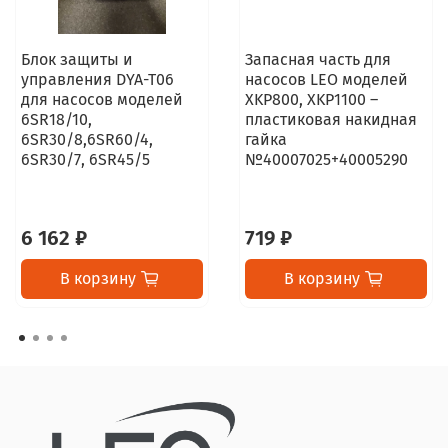
Блок защиты и
Запасная часть для
управления DYA-T06
насосов LEO моделей
для насосов моделей
XKP800, XKP1100 –
6SR18/10,
пластиковая накидная
6SR30/8,6SR60/4,
гайка
6SR30/7, 6SR45/5
№40007025+40005290
6 162 ₽
719 ₽
В корзину
В корзину