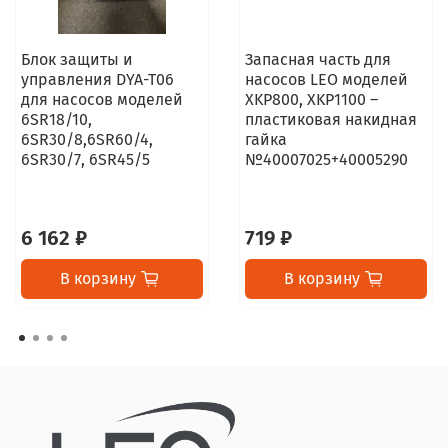
Блок защиты и
Запасная часть для
управления DYA-T06
насосов LEO моделей
для насосов моделей
XKP800, XKP1100 –
6SR18/10,
пластиковая накидная
6SR30/8,6SR60/4,
гайка
6SR30/7, 6SR45/5
№40007025+40005290
6 162 ₽
719 ₽
В корзину
В корзину