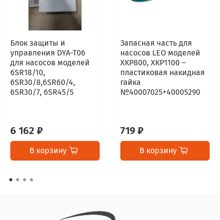
Блок защиты и
Запасная часть для
управления DYA-T06
насосов LEO моделей
для насосов моделей
XKP800, XKP1100 –
6SR18/10,
пластиковая накидная
6SR30/8,6SR60/4,
гайка
6SR30/7, 6SR45/5
№40007025+40005290
6 162 ₽
719 ₽
В корзину
В корзину