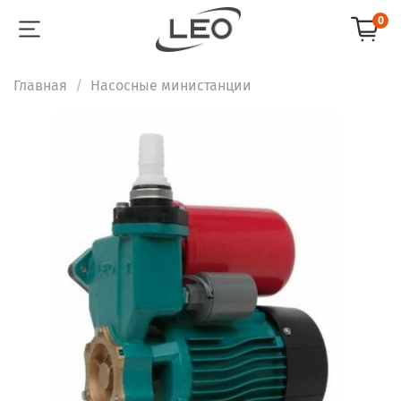
0
Главная
Насосные министанции