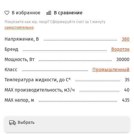
В избранное
В сравнение
Покупаете как юр. лицо? Сформируйте счёт за 1 минуту
самостоятельно
.
Напряжение, В
380
Бренд
Водоток
Мощность, Вт
30000
Класс
Промышленный
Температура жидкости, до С°
35
MAX производительность, м3/ч
40
MAX напор, м
435
Выбрать