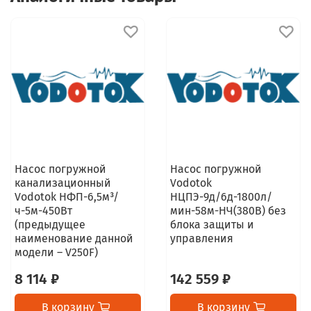
Насос погружной
Насос погружной
канализационный
Vodotok
Vodotok НФП-6,5м³/
НЦПЭ-9д/6д-1800л/
ч-5м-450Вт
мин-58м-НЧ(380B) без
(предыдущее
блока защиты и
наименование данной
управления
модели – V250F)
8 114 ₽
142 559 ₽
В корзину
В корзину