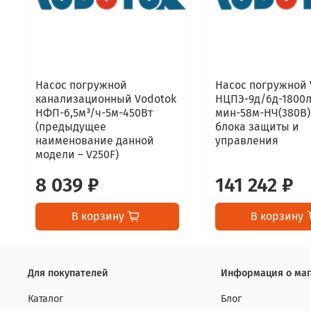
Насос погружной
Насос погружной 
канализационный Vodotok
НЦПЭ-9д/6д-1800
НФП-6,5м³/ч-5м-450Вт
мин-58м-НЧ(380B)
(предыдущее
блока защиты и
наименование данной
управления
модели – V250F)
8 039 ₽
141 242 ₽
В корзину
В корзину
Для покупателей
Информация о маг
Каталог
Блог