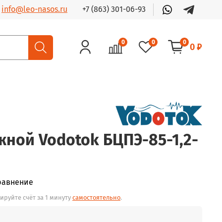
+7 (863) 301-06-93
info@leo-nasos.ru
0
0
0
0 ₽
жной Vodotok БЦПЭ-85-1,2-
равнение
ируйте счёт за 1 минуту
самостоятельно
.