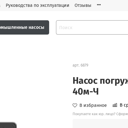
а
Руководства по эксплуатации
Отзывы
омышленные насосы
арт.
6879
Насос погру
40м-Ч
В с
В избранное
Покупаете как юр. лицо? Сформ