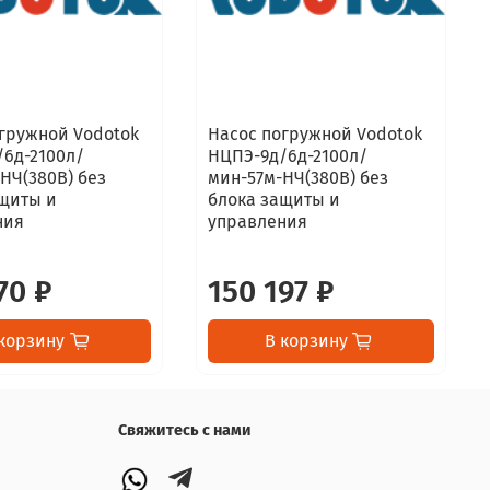
гружной Vodotok
Насос погружной Vodotok
/6д-2100л/
НЦПЭ-9д/6д-2100л/
НЧ(380B) без
мин-57м-НЧ(380B) без
ащиты и
блока защиты и
ния
управления
70 ₽
150 197 ₽
корзину
В корзину
Свяжитесь с нами