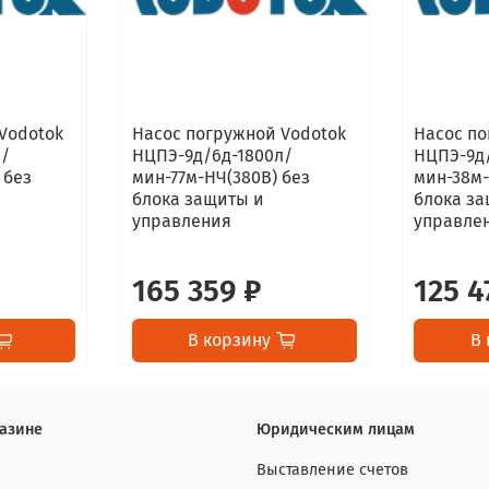
Vodotok
Насос погружной Vodotok
Насос по
л/
НЦПЭ-9д/6д-1800л/
НЦПЭ-9д
 без
мин-77м-НЧ(380B) без
мин-38м-
блока защиты и
блока з
управления
управле
165 359 ₽
125 4
В корзину
В 
азине
Юридическим лицам
Выставление счетов