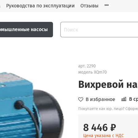
а
Руководства по эксплуатации
Отзывы
омышленные насосы
арт.
2290
модель XQm70
Вихревой на
В с
В избранное
Покупаете как юр. лицо? Сформ
8 446 ₽
Цена указана с НДС