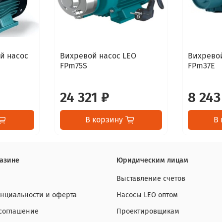
й насос
Вихревой насос LEO
Вихревой
FPm75S
FPm37E
24 321 ₽
8 243
В корзину
В 
азине
Юридическим лицам
Выставление счетов
нциальности и оферта
Насосы LEO оптом
 соглашение
Проектировщикам