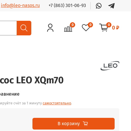
+7 (863) 301-06-93
info@leo-nasos.ru
0
0
0
0 ₽
сос LEO XQm70
равнение
ируйте счёт за 1 минуту
самостоятельно
.
В корзину