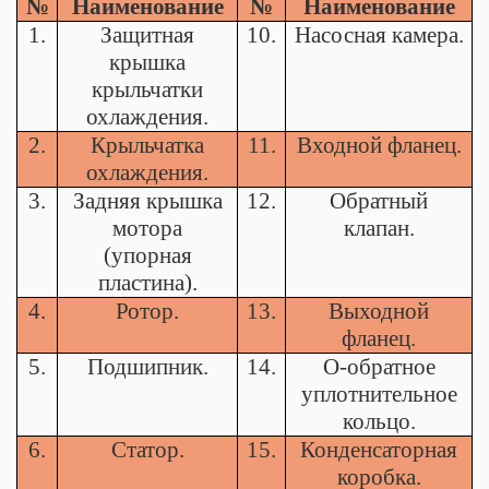
№
Наименование
№
Наименование
1.
Защитная
10.
Насосная камера.
крышка
крыльчатки
охлаждения.
2.
Крыльчатка
11.
Входной фланец.
охлаждения.
3.
Задняя крышка
12.
Обратный
мотора
клапан.
(упорная
пластина).
4.
Ротор.
13.
Выходной
фланец.
5.
Подшипник.
14.
О-обратное
уплотнительное
кольцо.
6.
Статор.
15.
Конденсаторная
коробка.