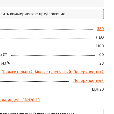
осить коммерческое предложение
380
ЛЕО
1100
о С°
60
 м3/ч
28
Повысительный,
Многоступенчатый,
Поверхностный
Поверхностный
EDH20
 на модель EDH20-10