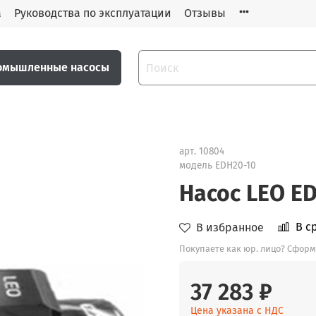
а
Руководства по эксплуатации
Отзывы
омышленные насосы
арт.
10804
модель EDH20-10
Насос LEO ED
В с
В избранное
Покупаете как юр. лицо? Сформ
37 283 ₽
Цена указана с НДС