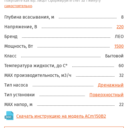
Покупаете как юр. лицо? Сформируйте счёт за 1 минуту
самостоятельно
.
Глубина всасывания, м
8
Напряжение, В
220
Бренд
ЛЕО
Мощность, Вт
1500
Класс
Бытовой
Температура жидкости, до С°
60
MAX производительность, м3/ч
32
Тип насоса
Дренажный
Тип установки
Поверхностный
MAX напор, м
22
Скачать инструкцию на модель ACm150B2