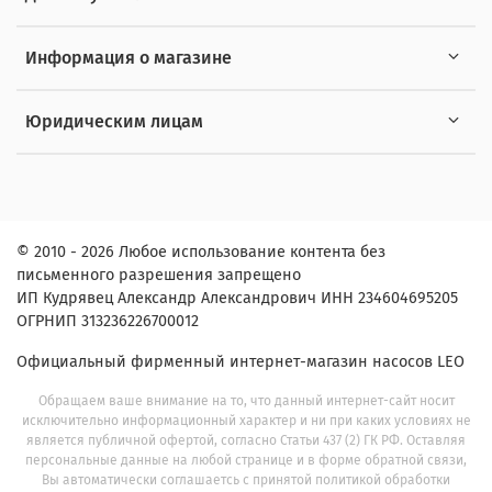
Информация о магазине
Юридическим лицам
© 2010 - 2026 Любое использование контента без
письменного разрешения запрещено
ИП Кудрявец Александр Александрович ИНН 234604695205
ОГРНИП 313236226700012
Официальный фирменный интернет-магазин насосов LEO
Обращаем ваше внимание на то, что данный интернет-сайт носит
исключительно информационный характер и ни при каких условиях не
является публичной офертой, согласно Статьи 437 (2) ГК РФ. Оставляя
персональные данные на любой странице и в форме обратной связи,
Вы автоматически соглашаетсь с принятой политикой обработки