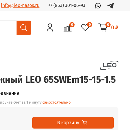
+7 (863) 301-06-93
info@leo-nasos.ru
0
0
0
0 ₽
жный LEO 65SWEm15-15-1.5
равнение
ируйте счёт за 1 минуту
самостоятельно
.
В корзину