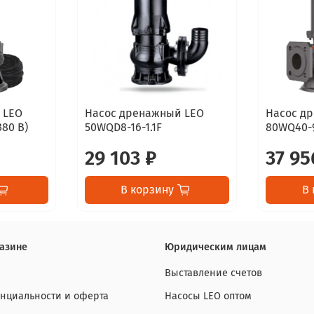
 LEO
Насос дренажный LEO
Насос д
380 В)
50WQD8-16-1.1F
80WQ40-9
29 103 ₽
37 95
В корзину
В 
азине
Юридическим лицам
Выставление счетов
нциальности и оферта
Насосы LEO оптом