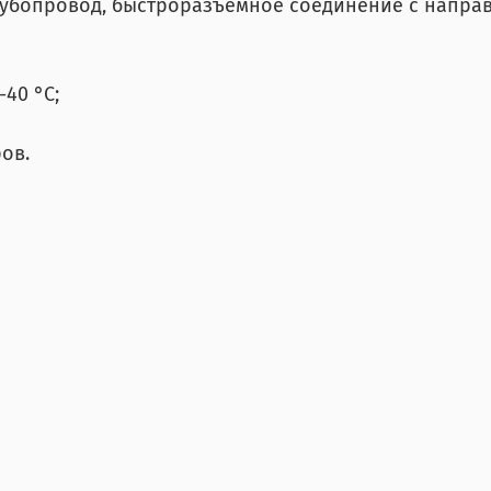
рубопровод, быстроразъемное соединение с напра
40 °С;
ов.