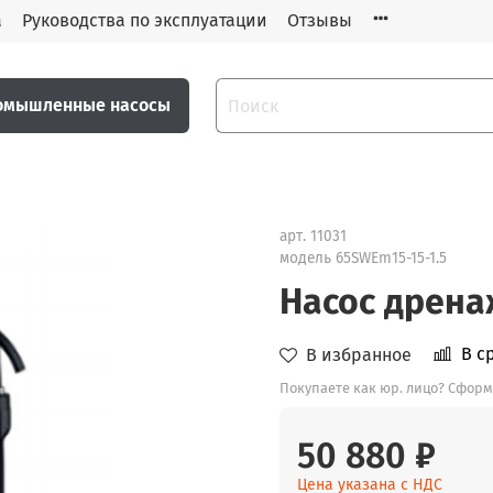
а
Руководства по эксплуатации
Отзывы
омышленные насосы
арт.
11031
модель 65SWEm15-15-1.5
Насос дрена
В с
В избранное
Покупаете как юр. лицо? Сформ
50 880 ₽
Цена указана с НДС