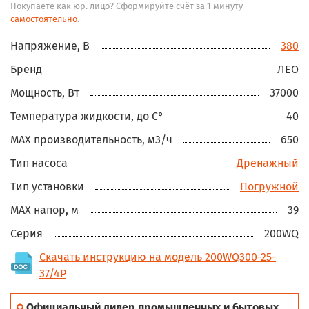
Покупаете как юр. лицо? Сформируйте счёт за 1 минуту
самостоятельно
.
Напряжение, В
380
Бренд
ЛЕО
Мощность, Вт
37000
Температура жидкости, до С°
40
MAX производительность, м3/ч
650
Тип насоса
Дренажный
Тип установки
Погружной
MAX напор, м
39
Серия
200WQ
Скачать инструкцию на модель 200WQ300-25-
37/4P
Официальный дилер промышленных и бытовых