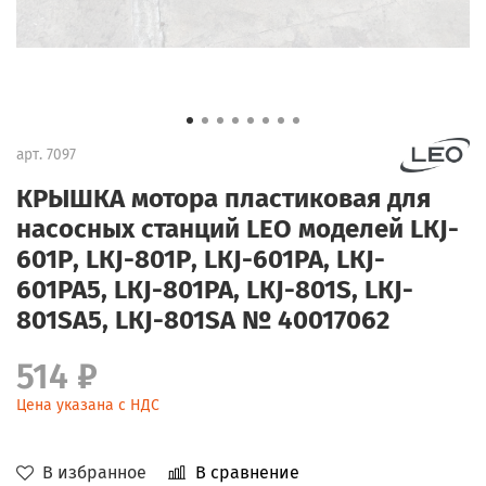
арт.
7097
КРЫШКА мотора пластиковая для
насосных станций LEO моделей LКJ-
601Р, LКJ-801Р, LКJ-601РА, LКJ-
601РА5, LКJ-801РА, LКJ-801S, LКJ-
801SA5, LКJ-801SA № 40017062
514 ₽
Цена указана с НДС
В избранное
В сравнение