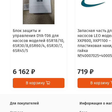
Блок защиты и
Запасная часть дл
управления DYA-T06 для
насосов LEO моде
насосов моделей 6SR18/10,
XKP800, XKP1100 –
6SR30/8,6SR60/4, 6SR30/7,
пластиковая наки
6SR45/5
гайка
№40007025+40005
6 162 ₽
719 ₽
В корзину
В корзину
Для покупателей
Информация о маг