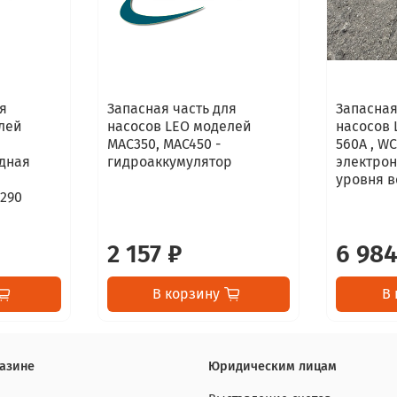
я
Запасная часть для
Запасная
лей
насосов LEO моделей
насосов 
MAC350, MAC450 -
560А , W
дная
гидроаккумулятор
электро
уровня 
290
2 157 ₽
6 984
В корзину
В 
азине
Юридическим лицам