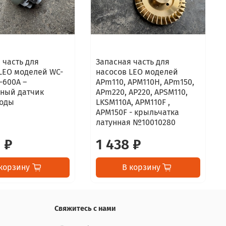
 часть для
Запасная часть для
LEO моделей WC-
насосов LEO моделей
C-600А –
APm110, APM110H, APm150,
нный датчик
APm220, AP220, APSM110,
воды
LKSM110A, APM110F ,
APM150F - крыльчатка
латунная №10010280
 ₽
1 438 ₽
корзину
В корзину
Свяжитесь с нами